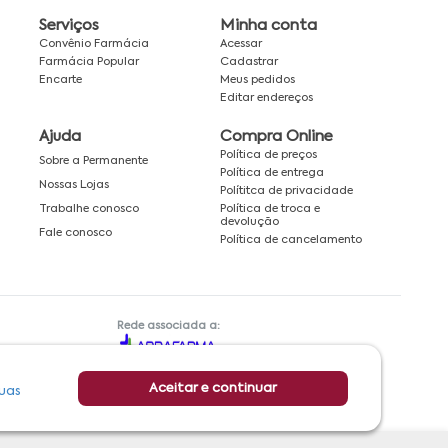
Serviços
Minha conta
Convênio Farmácia
Acessar
Farmácia Popular
Cadastrar
Encarte
Meus pedidos
Editar endereços
Ajuda
Compra Online
Política de preços
Sobre a Permanente
Política de entrega
Nossas Lojas
Polítitca de privacidade
Política de troca e
Trabalhe conosco
devolução
Fale conosco
Política de cancelamento
Rede associada a:
Aceitar e continuar
uas