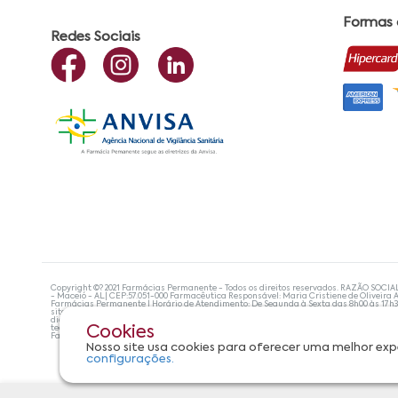
Formas
Redes Sociais
Copyright ©? 2021 Farmácias Permanente - Todos os direitos reservados. RAZÃO SOCIA
- Maceió - AL| CEP:57.051-000 Farmacêutica Responsável: Maria Cristiene de Oliveira A
Farmácias Permanente | Horário de Atendimento: De Segunda à Sexta das 8h00 às 17h
site não devem ser utilizadas para automedicação e, de forma alguma, substituem as
diagnosticar problemas de saúde e prescrever o tratamento adequado. Se os sintoma
tecnologias mais avançadas de proteção de dados, para que você possa realizar suas
Cookies
Farmácias Permanente. Todos os pedidos efetuados estão sujeitos à confirmação da d
Nosso site usa cookies para oferecer uma melhor exp
configurações.