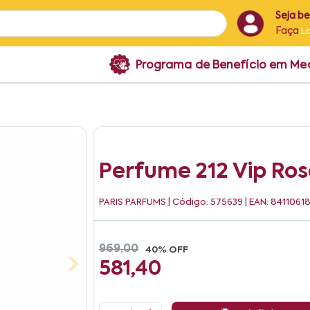
Seja b
Faça
L
Programa de Benefício em M
Perfume 212 Vip Ros
PARIS PARFUMS
| Código: 575639 | EAN: 841106
969,00
40% OFF
581,40