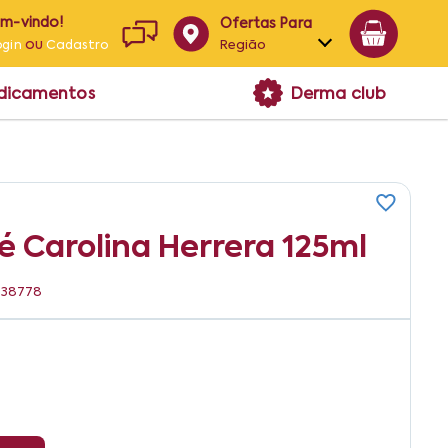
em-vindo!
Ofertas Para
ou
Região
ogin
Cadastro
Alagoas
edicamentos
Derma club
Bahia
Paraíba
Pernambuco
é Carolina Herrera 125ml
1838778