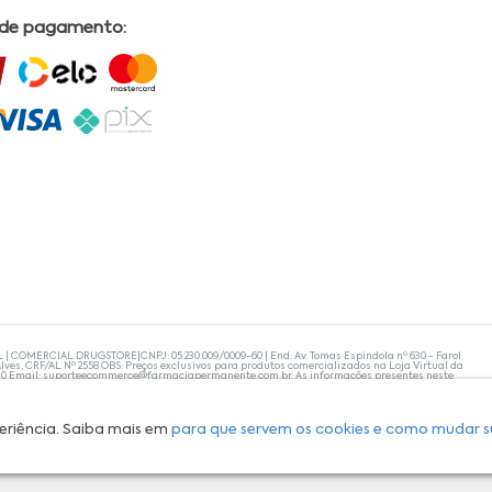
 de pagamento:
L | COMERCIAL DRUGSTORE|CNPJ: 05.230.009/0009-60 | End: Av. Tomas Espindola nº 630 - Farol
lves, CRF/AL Nº 2558 OBS: Preços exclusivos para produtos comercializados na Loja Virtual da
30 Email:
suporteecommerce@farmaciapermanente.com.br
. As informações presentes neste
 orientações de um profissional da área médica. Apenas o médico está capacitado para
s persistirem, um médico deve ser consultado. A Farmácia Permanente trabalha com as
 compras com tranquilidade. A privacidade e a segurança dos clientes são compromissos da
isponibilidade de produto em nosso estoque.
eriência. Saiba mais em
para que servem os cookies e como mudar s