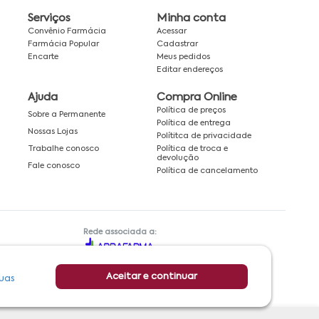
Serviços
Minha conta
Convênio Farmácia
Acessar
Farmácia Popular
Cadastrar
Encarte
Meus pedidos
Editar endereços
Ajuda
Compra Online
Política de preços
Sobre a Permanente
Política de entrega
Nossas Lojas
Polítitca de privacidade
Política de troca e
Trabalhe conosco
devolução
Fale conosco
Política de cancelamento
Rede associada a:
Aceitar e continuar
uas