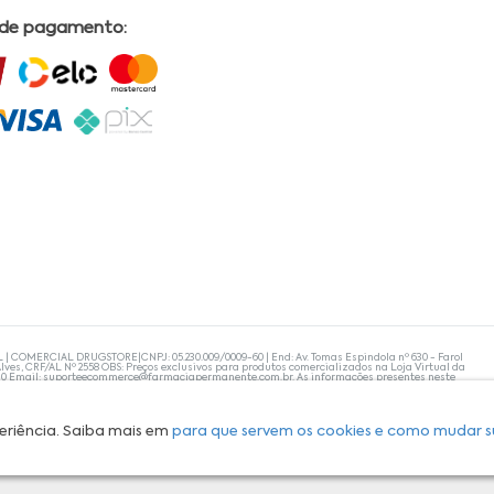
 de pagamento:
L | COMERCIAL DRUGSTORE|CNPJ: 05.230.009/0009-60 | End: Av. Tomas Espindola nº 630 - Farol
lves, CRF/AL Nº 2558 OBS: Preços exclusivos para produtos comercializados na Loja Virtual da
30 Email:
suporteecommerce@farmaciapermanente.com.br
. As informações presentes neste
 orientações de um profissional da área médica. Apenas o médico está capacitado para
s persistirem, um médico deve ser consultado. A Farmácia Permanente trabalha com as
 compras com tranquilidade. A privacidade e a segurança dos clientes são compromissos da
isponibilidade de produto em nosso estoque.
eriência. Saiba mais em
para que servem os cookies e como mudar s