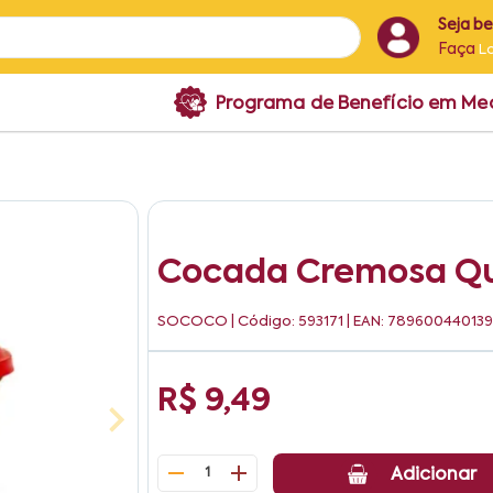
Seja b
Faça
L
Programa de Benefício em M
Cocada Cremosa Q
SOCOCO
| Código: 593171 | EAN: 78960044013
R$ 9,49
1
Adicionar