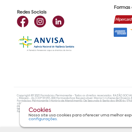
Formas
Redes Sociais
Copyright ©? 2021 Farmácias Permanente - Todos os direitos reservados. RAZÃO SOCIA
- Maceió - AL| CEP:57.051-000 Farmacêutica Responsável: Maria Cristiene de Oliveira A
Farmácias Permanente | Horário de Atendimento: De Segunda à Sexta das 8h00 às 17h
site não devem ser utilizadas para automedicação e, de forma alguma, substituem as
diagnosticar problemas de saúde e prescrever o tratamento adequado. Se os sintoma
tecnologias mais avançadas de proteção de dados, para que você possa realizar suas
Cookies
Farmácias Permanente. Todos os pedidos efetuados estão sujeitos à confirmação da d
Nosso site usa cookies para oferecer uma melhor exp
configurações.