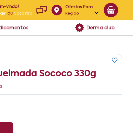
em-vindo!
Ofertas Para
ou
Região
ogin
Cadastro
Alagoas
edicamentos
Derma club
Bahia
Paraíba
Pernambuco
ueimada Sococo 330g
93