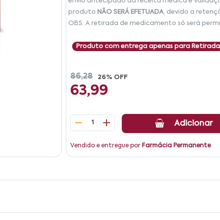
envio antecipado da receita médica e validaç
produto
NÃO SERÁ EFETUADA
, devido a retenç
OBS: A retirada de medicamento só será permi
Produto com entrega apenas para Retirada
86,28
26% OFF
63,99
1
Adicionar
Vendido e entregue por
Farmácia Permanente