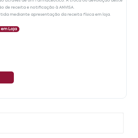
ão através de um farmacêutico. A troca ou devolução deste
ão de receita e notificação à ANVISA.
tida mediante apresentação da receita física em loja.
 em Loja