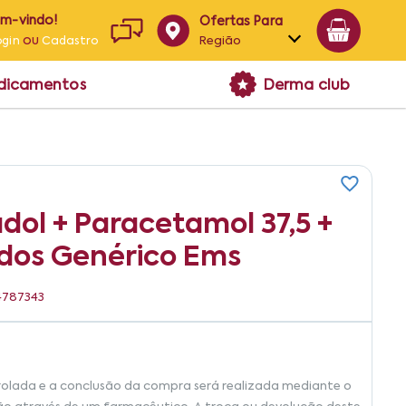
em-vindo!
Ofertas Para
ou
Região
ogin
Cadastro
Alagoas
edicamentos
Derma club
Bahia
Paraíba
Pernambuco
dol + Paracetamol 37,5 +
dos Genérico Ems
04787343
rolada e a conclusão da compra será realizada mediante o