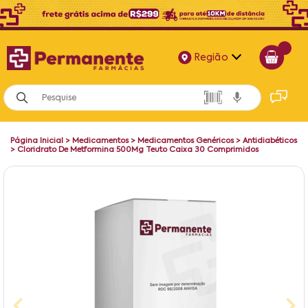
Região
Alagoas
Bahia
Página Inicial
>
Medicamentos
>
Medicamentos Genéricos
>
Antidiabéticos
Paraíba
>
Cloridrato De Metformina 500Mg Teuto Caixa 30 Comprimidos
Pernambuco