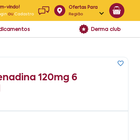
em-vindo!
Ofertas Para
ou
Região
ogin
Cadastro
Alagoas
edicamentos
Derma club
Bahia
Paraíba
Pernambuco
fenadina 120mg 6
d