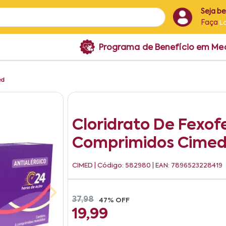
Seja b
Faça
L
Programa de Benefício em M
ed
Cloridrato De Fexo
Comprimidos Cime
CIMED
| Código: 582980 | EAN: 7896523228419
37,98
47% OFF
19,99