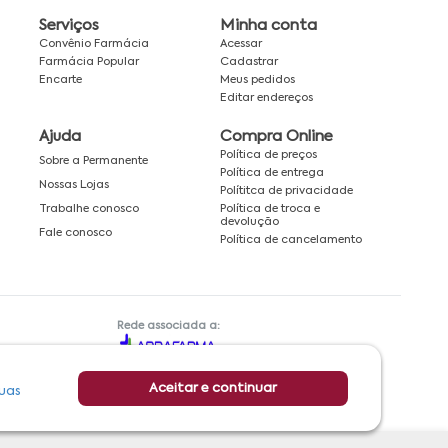
Serviços
Minha conta
Convênio Farmácia
Acessar
Farmácia Popular
Cadastrar
Encarte
Meus pedidos
Editar endereços
Ajuda
Compra Online
Política de preços
Sobre a Permanente
Política de entrega
Nossas Lojas
Polítitca de privacidade
Política de troca e
Trabalhe conosco
devolução
Fale conosco
Política de cancelamento
Rede associada a:
Aceitar e continuar
uas