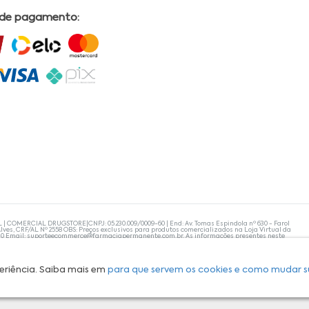
 de pagamento:
L | COMERCIAL DRUGSTORE|CNPJ: 05.230.009/0009-60 | End: Av. Tomas Espindola nº 630 - Farol
lves, CRF/AL Nº 2558 OBS: Preços exclusivos para produtos comercializados na Loja Virtual da
30 Email:
suporteecommerce@farmaciapermanente.com.br
. As informações presentes neste
 orientações de um profissional da área médica. Apenas o médico está capacitado para
s persistirem, um médico deve ser consultado. A Farmácia Permanente trabalha com as
 compras com tranquilidade. A privacidade e a segurança dos clientes são compromissos da
isponibilidade de produto em nosso estoque.
eriência. Saiba mais em
para que servem os cookies e como mudar s