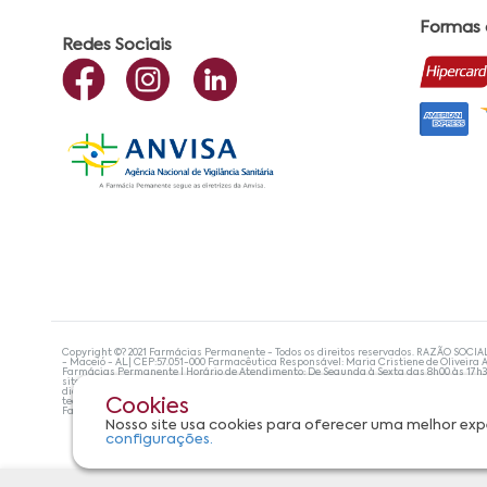
Formas
Redes Sociais
Copyright ©? 2021 Farmácias Permanente - Todos os direitos reservados. RAZÃO SOCIA
- Maceió - AL| CEP:57.051-000 Farmacêutica Responsável: Maria Cristiene de Oliveira A
Farmácias Permanente | Horário de Atendimento: De Segunda à Sexta das 8h00 às 17h
site não devem ser utilizadas para automedicação e, de forma alguma, substituem as
diagnosticar problemas de saúde e prescrever o tratamento adequado. Se os sintoma
tecnologias mais avançadas de proteção de dados, para que você possa realizar suas
Cookies
Farmácias Permanente. Todos os pedidos efetuados estão sujeitos à confirmação da d
Nosso site usa cookies para oferecer uma melhor exp
configurações.