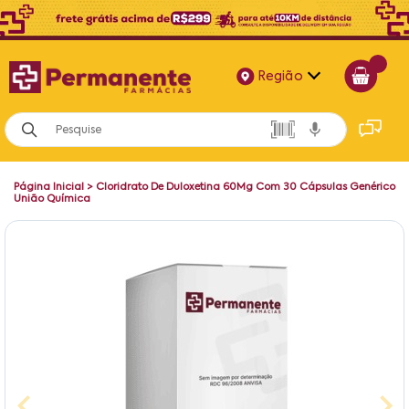
Região
Alagoas
Bahia
Página Inicial
>
Cloridrato De Duloxetina 60Mg Com 30 Cápsulas Genérico
Paraíba
União Química
Pernambuco