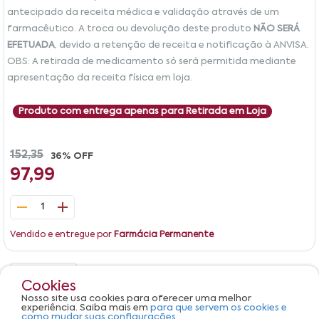
antecipado da receita médica e validação através de um
farmacêutico. A troca ou devolução deste produto
NÃO SERÁ
EFETUADA
, devido a retenção de receita e notificação à ANVISA.
OBS: A retirada de medicamento só será permitida mediante
apresentação da receita física em loja.
Produto com entrega apenas para Retirada em Loja
152,35
36% OFF
97,99
1
Vendido e entregue por
Farmácia Permanente
Detalhes
Avaliações
Cookies
Nosso site usa cookies para oferecer uma melhor
Produto não apresenta descrição.
experiência. Saiba mais em
para que servem os cookies e
como mudar suas configurações.