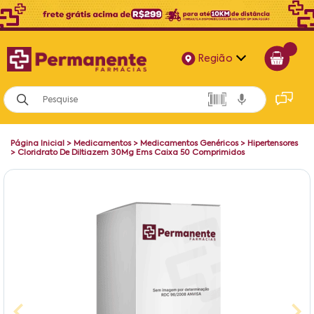
Região
Alagoas
Bahia
Página Inicial
>
Medicamentos
>
Medicamentos Genéricos
>
Hipertensores
Paraíba
>
Cloridrato De Diltiazem 30Mg Ems Caixa 50 Comprimidos
Pernambuco