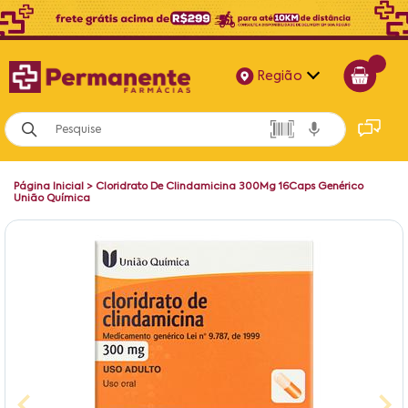
Região
Alagoas
Bahia
Página Inicial
>
Cloridrato De Clindamicina 300Mg 16Caps Genérico
Paraíba
União Química
Pernambuco