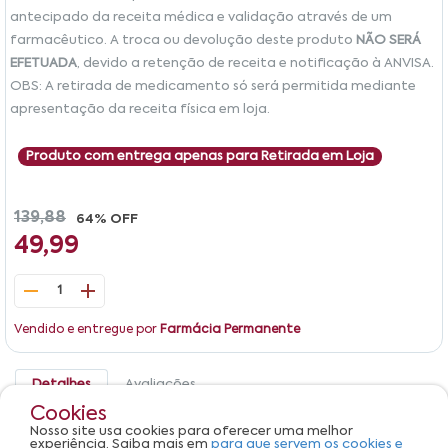
antecipado da receita médica e validação através de um
farmacêutico. A troca ou devolução deste produto
NÃO SERÁ
EFETUADA
, devido a retenção de receita e notificação à ANVISA.
OBS: A retirada de medicamento só será permitida mediante
apresentação da receita física em loja.
Produto com entrega apenas para Retirada em Loja
139,88
64% OFF
49,99
1
Vendido e entregue por
Farmácia Permanente
Detalhes
Avaliações
Cookies
Cloridrato de Clindamicina 300mg União Química Caixa
Nosso site usa cookies para oferecer uma melhor
16 Cápsulas
experiência. Saiba mais em
para que servem os cookies e