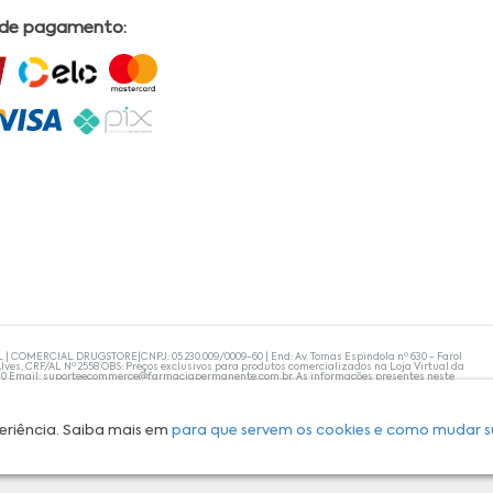
 de pagamento:
L | COMERCIAL DRUGSTORE|CNPJ: 05.230.009/0009-60 | End: Av. Tomas Espindola nº 630 - Farol
lves, CRF/AL Nº 2558 OBS: Preços exclusivos para produtos comercializados na Loja Virtual da
30 Email:
suporteecommerce@farmaciapermanente.com.br
. As informações presentes neste
 orientações de um profissional da área médica. Apenas o médico está capacitado para
s persistirem, um médico deve ser consultado. A Farmácia Permanente trabalha com as
 compras com tranquilidade. A privacidade e a segurança dos clientes são compromissos da
isponibilidade de produto em nosso estoque.
eriência. Saiba mais em
para que servem os cookies e como mudar s