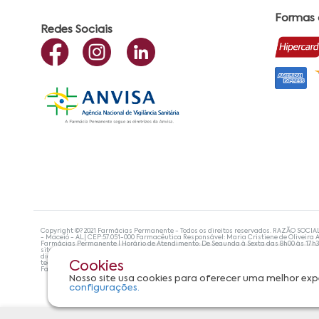
Formas
Redes Sociais
Copyright ©? 2021 Farmácias Permanente - Todos os direitos reservados. RAZÃO SOCIA
- Maceió - AL| CEP:57.051-000 Farmacêutica Responsável: Maria Cristiene de Oliveira A
Farmácias Permanente | Horário de Atendimento: De Segunda à Sexta das 8h00 às 17h
site não devem ser utilizadas para automedicação e, de forma alguma, substituem as
diagnosticar problemas de saúde e prescrever o tratamento adequado. Se os sintoma
tecnologias mais avançadas de proteção de dados, para que você possa realizar suas
Cookies
Farmácias Permanente. Todos os pedidos efetuados estão sujeitos à confirmação da d
Nosso site usa cookies para oferecer uma melhor exp
configurações.