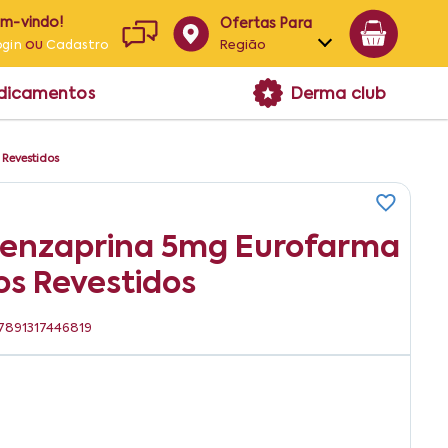
em-vindo!
Ofertas Para
ou
Região
ogin
Cadastro
Alagoas
edicamentos
Derma club
Bahia
Paraíba
Revestidos
Pernambuco
obenzaprina 5mg Eurofarma
os Revestidos
 7891317446819