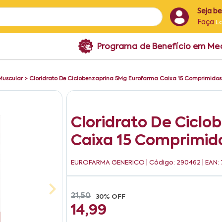
Seja b
Faça
L
Programa de Benefício em M
Muscular
>
Cloridrato De Ciclobenzaprina 5Mg Eurofarma Caixa 15 Comprimidos 
Cloridrato De Cicl
Caixa 15 Comprimid
EUROFARMA GENERICO
| Código: 290462 | EAN:
21,50
30% OFF
14,99