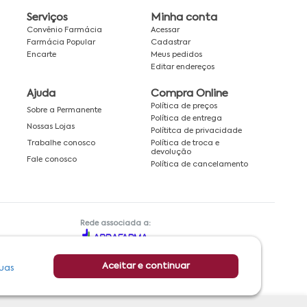
Serviços
Minha conta
Convênio Farmácia
Acessar
Farmácia Popular
Cadastrar
Encarte
Meus pedidos
Editar endereços
Ajuda
Compra Online
Política de preços
Sobre a Permanente
Política de entrega
Nossas Lojas
Polítitca de privacidade
Política de troca e
Trabalhe conosco
devolução
Fale conosco
Política de cancelamento
Rede associada a:
Aceitar e continuar
uas