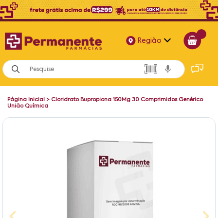
Região
Alagoas
Bahia
Página Inicial
>
Cloridrato Bupropiona 150Mg 30 Comprimidos Genérico
Paraíba
União Química
Pernambuco