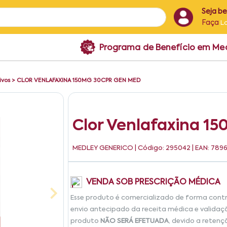
Seja b
Faça
L
Programa de Benefício em M
ivos
>
CLOR VENLAFAXINA 150MG 30CPR GEN MED
Clor Venlafaxina 1
MEDLEY GENERICO
| Código: 295042 | EAN: 78
VENDA SOB PRESCRIÇÃO MÉDICA
Esse produto é comercializado de forma cont
envio antecipado da receita médica e validaç
produto
NÃO SERÁ EFETUADA
, devido a retenç