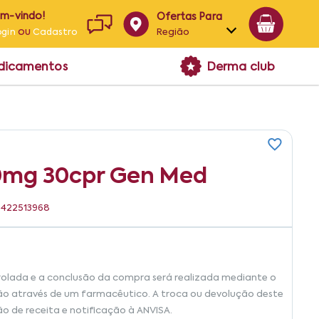
em-vindo!
Ofertas Para
ou
Região
ogin
Cadastro
Alagoas
edicamentos
Derma club
Bahia
Paraíba
Pernambuco
50mg 30cpr Gen Med
96422513968
rolada e a conclusão da compra será realizada mediante o
ão através de um farmacêutico. A troca ou devolução deste
ão de receita e notificação à ANVISA.