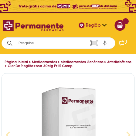
Região
Alagoas
Bahia
Página Inicial
>
Medicamentos
>
Medicamentos Genéricos
>
Antidiabéticos
Paraíba
>
Clor De Pioglitazona 30Mg Fr 15 Comp
Pernambuco