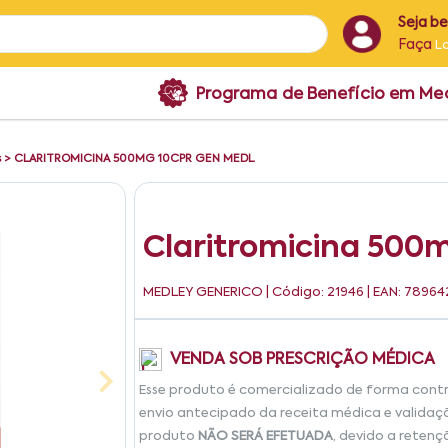
Seja b
Faça
L
Programa de Benefício em M
s
>
CLARITROMICINA 500MG 10CPR GEN MEDL
Claritromicina 500
MEDLEY GENERICO
| Código: 21946 | EAN: 789
VENDA SOB PRESCRIÇÃO MÉDICA
Esse produto é comercializado de forma cont
envio antecipado da receita médica e validaç
produto
NÃO SERÁ EFETUADA
, devido a retenç