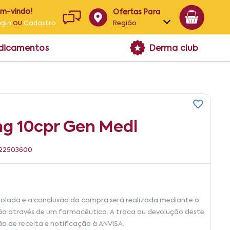
em-vindo!
Ofertas Para
ou
Região
ogin
Cadastro
Alagoas
edicamentos
Derma club
Bahia
Paraíba
Pernambuco
mg 10cpr Gen Medl
6422503600
rolada e a conclusão da compra será realizada mediante o
ão através de um farmacêutico. A troca ou devolução deste
ão de receita e notificação à ANVISA.