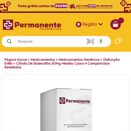
Região
Alagoas
Bahia
Página Inicial
>
Medicamentos
>
Medicamentos Genéricos
>
Disfunção
Paraíba
Erétil
>
Citrato De Sildenafila 50Mg Medley Caixa 4 Comprimidos
Revestidos
Pernambuco