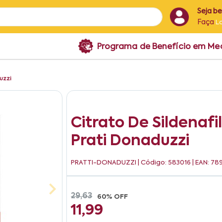
Seja b
Faça
L
Programa de Benefício em M
uzzi
Citrato De Sildenaf
Prati Donaduzzi
PRATTI-DONADUZZI
| Código: 583016 | EAN: 
29,63
60% OFF
11,99