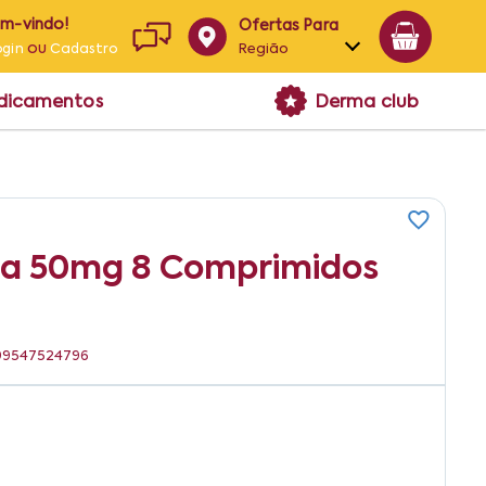
em-vindo!
Ofertas Para
ou
Região
ogin
Cadastro
Alagoas
edicamentos
Derma club
Bahia
Paraíba
Pernambuco
ila 50mg 8 Comprimidos
7899547524796