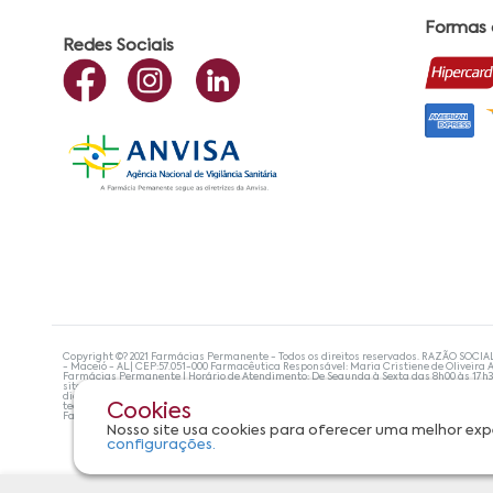
Formas
Redes Sociais
Copyright ©? 2021 Farmácias Permanente - Todos os direitos reservados. RAZÃO SOCIA
- Maceió - AL| CEP:57.051-000 Farmacêutica Responsável: Maria Cristiene de Oliveira A
Farmácias Permanente | Horário de Atendimento: De Segunda à Sexta das 8h00 às 17h
site não devem ser utilizadas para automedicação e, de forma alguma, substituem as
diagnosticar problemas de saúde e prescrever o tratamento adequado. Se os sintoma
tecnologias mais avançadas de proteção de dados, para que você possa realizar suas
Cookies
Farmácias Permanente. Todos os pedidos efetuados estão sujeitos à confirmação da d
Nosso site usa cookies para oferecer uma melhor exp
configurações.