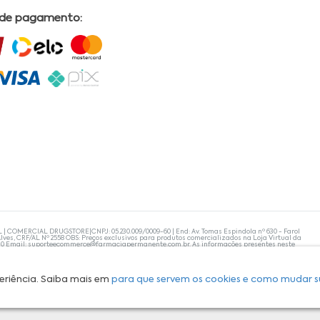
 de pagamento:
L | COMERCIAL DRUGSTORE|CNPJ: 05.230.009/0009-60 | End: Av. Tomas Espindola nº 630 - Farol
lves, CRF/AL Nº 2558 OBS: Preços exclusivos para produtos comercializados na Loja Virtual da
30 Email:
suporteecommerce@farmaciapermanente.com.br
. As informações presentes neste
 orientações de um profissional da área médica. Apenas o médico está capacitado para
s persistirem, um médico deve ser consultado. A Farmácia Permanente trabalha com as
 compras com tranquilidade. A privacidade e a segurança dos clientes são compromissos da
isponibilidade de produto em nosso estoque.
eriência. Saiba mais em
para que servem os cookies e como mudar s