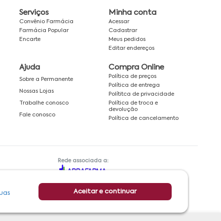
Serviços
Minha conta
Convênio Farmácia
Acessar
Farmácia Popular
Cadastrar
Encarte
Meus pedidos
Editar endereços
Ajuda
Compra Online
Política de preços
Sobre a Permanente
Política de entrega
Nossas Lojas
Polítitca de privacidade
Política de troca e
Trabalhe conosco
devolução
Fale conosco
Política de cancelamento
Rede associada a:
Aceitar e continuar
uas