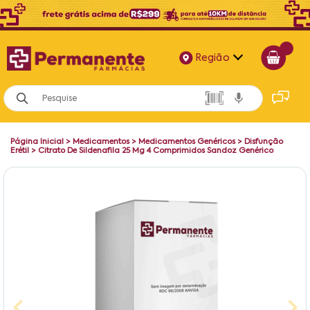
Região
Alagoas
Bahia
Página Inicial
>
Medicamentos
>
Medicamentos Genéricos
>
Disfunção
Paraíba
Erétil
>
Citrato De Sildenafila 25 Mg 4 Comprimidos Sandoz Genérico
Pernambuco