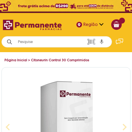
Região
Alagoas
Bahia
Página Inicial
>
Citoneurin Control 30 Comprimidos
Paraíba
Pernambuco