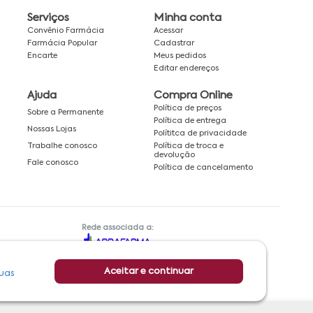
Serviços
Minha conta
Convênio Farmácia
Acessar
Farmácia Popular
Cadastrar
Encarte
Meus pedidos
Editar endereços
Ajuda
Compra Online
Política de preços
Sobre a Permanente
Política de entrega
Nossas Lojas
Polítitca de privacidade
Política de troca e
Trabalhe conosco
devolução
Fale conosco
Política de cancelamento
Rede associada a:
Aceitar e continuar
uas