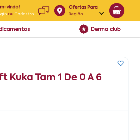
em-vindo!
Ofertas Para
ou
Região
ogin
Cadastro
Alagoas
edicamentos
Derma club
Bahia
Paraíba
Pernambuco
ft Kuka Tam 1 De 0 A 6