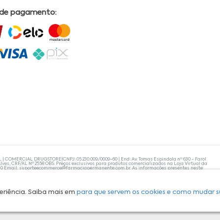
 de pagamento:
L | COMERCIAL DRUGSTORE|CNPJ: 05.230.009/0009-60 | End: Av. Tomas Espindola nº 630 - Farol
lves, CRF/AL Nº 2558 OBS: Preços exclusivos para produtos comercializados na Loja Virtual da
30 Email:
suporteecommerce@farmaciapermanente.com.br
. As informações presentes neste
 orientações de um profissional da área médica. Apenas o médico está capacitado para
s persistirem, um médico deve ser consultado. A Farmácia Permanente trabalha com as
 compras com tranquilidade. A privacidade e a segurança dos clientes são compromissos da
isponibilidade de produto em nosso estoque.
eriência. Saiba mais em
para que servem os cookies e como mudar s