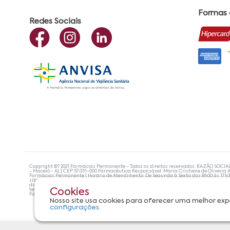
Formas
Redes Sociais
Copyright ©? 2021 Farmácias Permanente - Todos os direitos reservados. RAZÃO SOCIA
- Maceió - AL| CEP:57.051-000 Farmacêutica Responsável: Maria Cristiene de Oliveira A
Farmácias Permanente | Horário de Atendimento: De Segunda à Sexta das 8h00 às 17h
site não devem ser utilizadas para automedicação e, de forma alguma, substituem as
diagnosticar problemas de saúde e prescrever o tratamento adequado. Se os sintoma
tecnologias mais avançadas de proteção de dados, para que você possa realizar suas
Cookies
Farmácias Permanente. Todos os pedidos efetuados estão sujeitos à confirmação da d
Nosso site usa cookies para oferecer uma melhor exp
configurações.