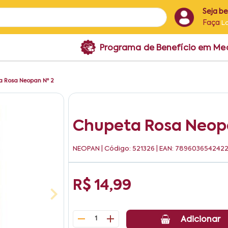
Seja b
Faça
L
Programa de Benefício em M
a Rosa Neopan Nº 2
Chupeta Rosa Neop
NEOPAN
| Código: 521326 | EAN: 789603654242
R$ 14,99
1
Adicionar