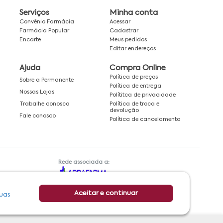
Serviços
Minha conta
Convênio Farmácia
Acessar
Farmácia Popular
Cadastrar
Encarte
Meus pedidos
Editar endereços
Ajuda
Compra Online
Política de preços
Sobre a Permanente
Política de entrega
Nossas Lojas
Polítitca de privacidade
Política de troca e
Trabalhe conosco
devolução
Fale conosco
Política de cancelamento
Rede associada a:
Aceitar e continuar
uas