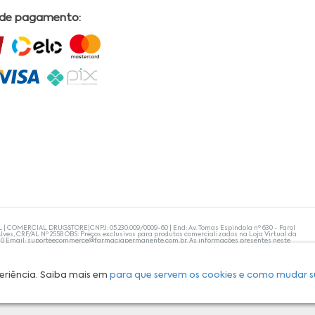
 de pagamento:
L | COMERCIAL DRUGSTORE|CNPJ: 05.230.009/0009-60 | End: Av. Tomas Espindola nº 630 - Farol
lves, CRF/AL Nº 2558 OBS: Preços exclusivos para produtos comercializados na Loja Virtual da
30 Email:
suporteecommerce@farmaciapermanente.com.br
. As informações presentes neste
 orientações de um profissional da área médica. Apenas o médico está capacitado para
s persistirem, um médico deve ser consultado. A Farmácia Permanente trabalha com as
 compras com tranquilidade. A privacidade e a segurança dos clientes são compromissos da
isponibilidade de produto em nosso estoque.
eriência. Saiba mais em
para que servem os cookies e como mudar s