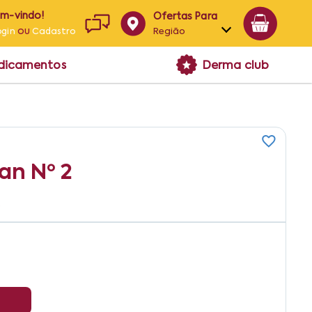
em-vindo!
Ofertas Para
ou
Região
ogin
Cadastro
Alagoas
edicamentos
Derma club
Bahia
Paraíba
Pernambuco
an Nº 2
2