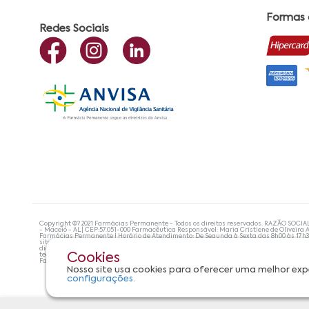
Formas
Redes Sociais
Copyright ©? 2021 Farmácias Permanente - Todos os direitos reservados. RAZÃO SOCIA
- Maceió - AL| CEP:57.051-000 Farmacêutica Responsável: Maria Cristiene de Oliveira A
Farmácias Permanente | Horário de Atendimento: De Segunda à Sexta das 8h00 às 17h
site não devem ser utilizadas para automedicação e, de forma alguma, substituem as
diagnosticar problemas de saúde e prescrever o tratamento adequado. Se os sintoma
tecnologias mais avançadas de proteção de dados, para que você possa realizar suas
Cookies
Farmácias Permanente. Todos os pedidos efetuados estão sujeitos à confirmação da d
Nosso site usa cookies para oferecer uma melhor exp
configurações.