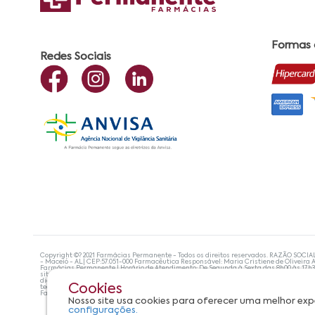
Formas
Redes Sociais
Copyright ©? 2021 Farmácias Permanente - Todos os direitos reservados. RAZÃO SOCIA
- Maceió - AL| CEP:57.051-000 Farmacêutica Responsável: Maria Cristiene de Oliveira A
Farmácias Permanente | Horário de Atendimento: De Segunda à Sexta das 8h00 às 17h
site não devem ser utilizadas para automedicação e, de forma alguma, substituem as
diagnosticar problemas de saúde e prescrever o tratamento adequado. Se os sintoma
Cookies
tecnologias mais avançadas de proteção de dados, para que você possa realizar suas
Farmácias Permanente. Todos os pedidos efetuados estão sujeitos à confirmação da d
Nosso site usa cookies para oferecer uma melhor exp
configurações.