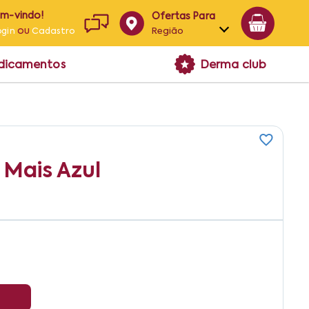
em-vindo!
Ofertas Para
ou
Região
ogin
Cadastro
Alagoas
edicamentos
Derma club
Bahia
Paraíba
Pernambuco
 Mais Azul