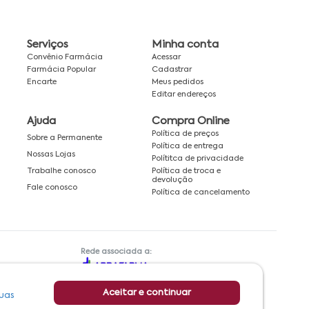
Serviços
Minha conta
Convênio Farmácia
Acessar
Farmácia Popular
Cadastrar
Encarte
Meus pedidos
Editar endereços
Ajuda
Compra Online
Política de preços
Sobre a Permanente
Política de entrega
Nossas Lojas
Polítitca de privacidade
Política de troca e
Trabalhe conosco
devolução
Fale conosco
Política de cancelamento
Rede associada a:
Aceitar e continuar
uas