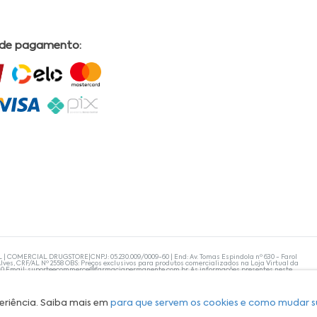
 de pagamento:
L | COMERCIAL DRUGSTORE|CNPJ: 05.230.009/0009-60 | End: Av. Tomas Espindola nº 630 - Farol
lves, CRF/AL Nº 2558 OBS: Preços exclusivos para produtos comercializados na Loja Virtual da
30 Email:
suporteecommerce@farmaciapermanente.com.br
. As informações presentes neste
 orientações de um profissional da área médica. Apenas o médico está capacitado para
s persistirem, um médico deve ser consultado. A Farmácia Permanente trabalha com as
 compras com tranquilidade. A privacidade e a segurança dos clientes são compromissos da
isponibilidade de produto em nosso estoque.
eriência. Saiba mais em
para que servem os cookies e como mudar s