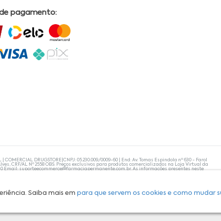
 de pagamento:
L | COMERCIAL DRUGSTORE|CNPJ: 05.230.009/0009-60 | End: Av. Tomas Espindola nº 630 - Farol
lves, CRF/AL Nº 2558 OBS: Preços exclusivos para produtos comercializados na Loja Virtual da
30 Email:
suporteecommerce@farmaciapermanente.com.br
. As informações presentes neste
 orientações de um profissional da área médica. Apenas o médico está capacitado para
s persistirem, um médico deve ser consultado. A Farmácia Permanente trabalha com as
 compras com tranquilidade. A privacidade e a segurança dos clientes são compromissos da
isponibilidade de produto em nosso estoque.
eriência. Saiba mais em
para que servem os cookies e como mudar s