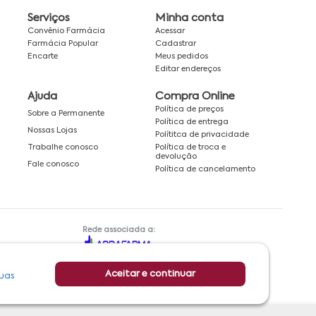
Serviços
Minha conta
Convênio Farmácia
Acessar
Farmácia Popular
Cadastrar
Encarte
Meus pedidos
Editar endereços
Ajuda
Compra Online
Política de preços
Sobre a Permanente
Política de entrega
Nossas Lojas
Polítitca de privacidade
Política de troca e
Trabalhe conosco
devolução
Fale conosco
Política de cancelamento
Rede associada a:
Aceitar e continuar
uas