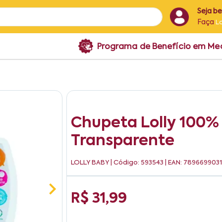
Seja b
Faça
L
Programa de Benefício em M
Chupeta Lolly 100% 
Transparente
LOLLY BABY
| Código: 593543 | EAN: 789669903
R$ 31,99