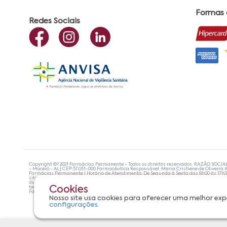
Formas
Redes Sociais
Copyright ©? 2021 Farmácias Permanente - Todos os direitos reservados. RAZÃO SOCIA
- Maceió - AL| CEP:57.051-000 Farmacêutica Responsável: Maria Cristiene de Oliveira A
Farmácias Permanente | Horário de Atendimento: De Segunda à Sexta das 8h00 às 17h
site não devem ser utilizadas para automedicação e, de forma alguma, substituem as
diagnosticar problemas de saúde e prescrever o tratamento adequado. Se os sintoma
tecnologias mais avançadas de proteção de dados, para que você possa realizar suas
Cookies
Farmácias Permanente. Todos os pedidos efetuados estão sujeitos à confirmação da d
Nosso site usa cookies para oferecer uma melhor exp
configurações.