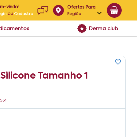
em-vindo!
Ofertas Para
ou
Região
ogin
Cadastro
Alagoas
edicamentos
Derma club
Bahia
Paraíba
Pernambuco
Silicone Tamanho 1
1561