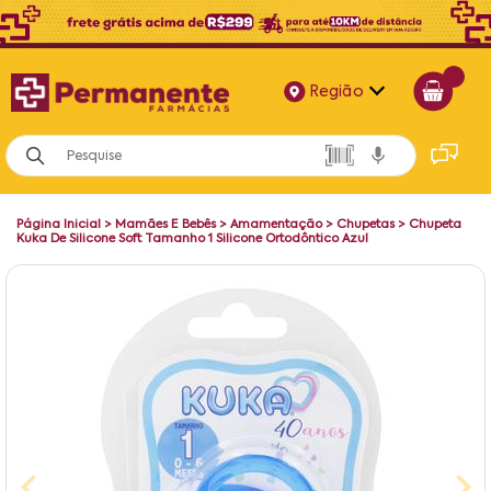
Região
Alagoas
Bahia
Página Inicial
>
Mamães E Bebês
>
Amamentação
>
Chupetas
>
Chupeta
Paraíba
Kuka De Silicone Soft Tamanho 1 Silicone Ortodôntico Azul
Pernambuco