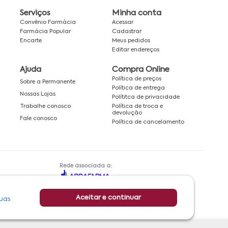
Serviços
Minha conta
Convênio Farmácia
Acessar
Farmácia Popular
Cadastrar
Encarte
Meus pedidos
Editar endereços
Ajuda
Compra Online
Política de preços
Sobre a Permanente
Política de entrega
Nossas Lojas
Polítitca de privacidade
Política de troca e
Trabalhe conosco
devolução
Fale conosco
Política de cancelamento
Rede associada a:
Aceitar e continuar
uas