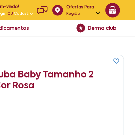
em-vindo!
Ofertas Para
ou
Região
ogin
Cadastro
Alagoas
edicamentos
Derma club
Bahia
Paraíba
Pernambuco
uba Baby Tamanho 2
Cor Rosa