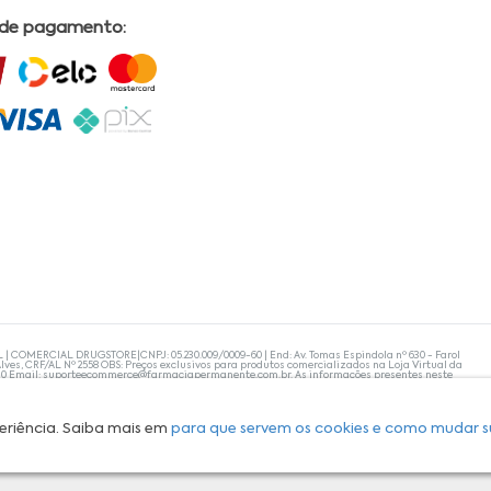
 de pagamento:
L | COMERCIAL DRUGSTORE|CNPJ: 05.230.009/0009-60 | End: Av. Tomas Espindola nº 630 - Farol
lves, CRF/AL Nº 2558 OBS: Preços exclusivos para produtos comercializados na Loja Virtual da
30 Email:
suporteecommerce@farmaciapermanente.com.br
. As informações presentes neste
 orientações de um profissional da área médica. Apenas o médico está capacitado para
s persistirem, um médico deve ser consultado. A Farmácia Permanente trabalha com as
 compras com tranquilidade. A privacidade e a segurança dos clientes são compromissos da
isponibilidade de produto em nosso estoque.
eriência. Saiba mais em
para que servem os cookies e como mudar s