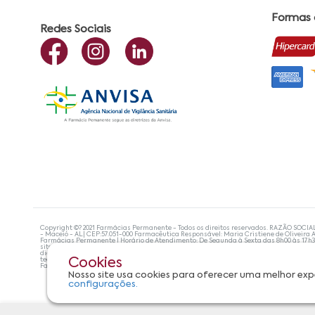
Formas
Redes Sociais
Copyright ©? 2021 Farmácias Permanente - Todos os direitos reservados. RAZÃO SOCIA
- Maceió - AL| CEP:57.051-000 Farmacêutica Responsável: Maria Cristiene de Oliveira A
Farmácias Permanente | Horário de Atendimento: De Segunda à Sexta das 8h00 às 17h
site não devem ser utilizadas para automedicação e, de forma alguma, substituem as
diagnosticar problemas de saúde e prescrever o tratamento adequado. Se os sintoma
tecnologias mais avançadas de proteção de dados, para que você possa realizar suas
Cookies
Farmácias Permanente. Todos os pedidos efetuados estão sujeitos à confirmação da d
Nosso site usa cookies para oferecer uma melhor exp
configurações.