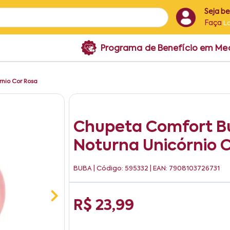
Seja b
Faça
L
Programa de Benefício em M
nio Cor Rosa
Chupeta Comfort B
Noturna Unicórnio 
BUBA
| Código: 595332 | EAN: 7908103726731
R$ 23,99