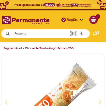
Região
Alagoas
Bahia
Página Inicial
>
Chocolate Trento Allegro Branco 26G
Paraíba
Pernambuco