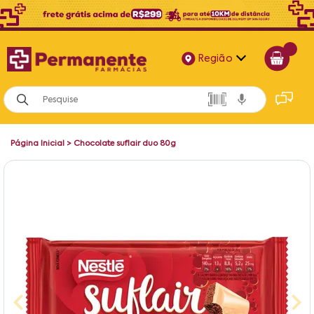
Região
Alagoas
Bahia
Página Inicial
>
Chocolate suflair duo 80g
Paraíba
Pernambuco