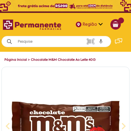
Região
Alagoas
Bahia
Página Inicial
>
Chocolate M&M Chocolate Ao Leite 40G
Paraíba
Pernambuco