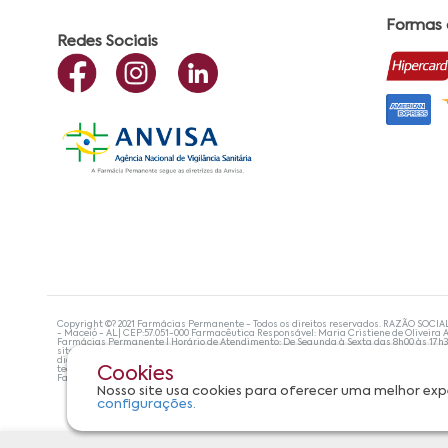
Formas
Redes Sociais
Copyright ©? 2021 Farmácias Permanente - Todos os direitos reservados. RAZÃO SOCIA
- Maceió - AL| CEP:57.051-000 Farmacêutica Responsável: Maria Cristiene de Oliveira A
Farmácias Permanente | Horário de Atendimento: De Segunda à Sexta das 8h00 às 17h
site não devem ser utilizadas para automedicação e, de forma alguma, substituem as
diagnosticar problemas de saúde e prescrever o tratamento adequado. Se os sintoma
tecnologias mais avançadas de proteção de dados, para que você possa realizar suas
Cookies
Farmácias Permanente. Todos os pedidos efetuados estão sujeitos à confirmação da d
Nosso site usa cookies para oferecer uma melhor exp
configurações.