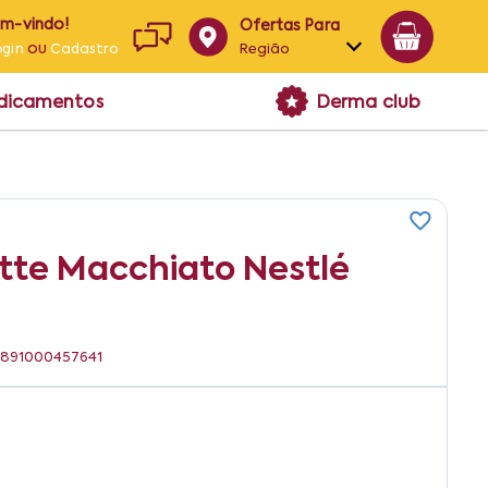
em-vindo!
Ofertas Para
ou
Região
ogin
Cadastro
Alagoas
edicamentos
Derma club
Bahia
Paraíba
Pernambuco
atte Macchiato Nestlé
 7891000457641