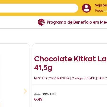
Seja b
Faça
L
Programa de Benefício em M
Chocolate Kitkat L
41,5g
NESTLE CONVENIENCIA
| Código: 595433 | EAN:
7,99
19% OFF
6,49