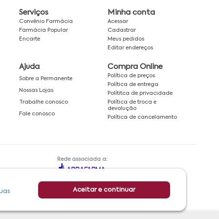
Serviços
Minha conta
Convênio Farmácia
Acessar
Farmácia Popular
Cadastrar
Encarte
Meus pedidos
Editar endereços
Ajuda
Compra Online
Política de preços
Sobre a Permanente
Política de entrega
Nossas Lojas
Polítitca de privacidade
Política de troca e
Trabalhe conosco
devolução
Fale conosco
Política de cancelamento
Rede associada a:
Aceitar e continuar
uas