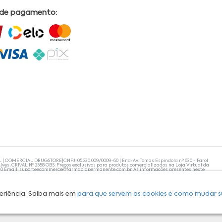
 de pagamento:
L | COMERCIAL DRUGSTORE|CNPJ: 05.230.009/0009-60 | End: Av. Tomas Espindola nº 630 - Farol
lves, CRF/AL Nº 2558 OBS: Preços exclusivos para produtos comercializados na Loja Virtual da
30 Email:
suporteecommerce@farmaciapermanente.com.br
. As informações presentes neste
 orientações de um profissional da área médica. Apenas o médico está capacitado para
s persistirem, um médico deve ser consultado. A Farmácia Permanente trabalha com as
 compras com tranquilidade. A privacidade e a segurança dos clientes são compromissos da
isponibilidade de produto em nosso estoque.
eriência. Saiba mais em
para que servem os cookies e como mudar s