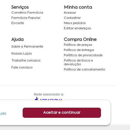
Serviços
Minha conta
Convênio Farmácia
Acessar
Farmácia Popular
Cadastrar
Encarte
Meus pedidos
Editar endereços
Ajuda
Compra Online
Política de preços
Sobre a Permanente
Política de entrega
Nossas Lojas
Polítitca de privacidade
Política de troca e
Trabalhe conosco
devolução
Fale conosco
Política de cancelamento
Rede associada a:
Aceitar e continuar
uas