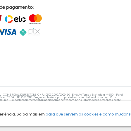
 de pagamento:
L | COMERCIAL DRUGSTORE|CNPJ: 05.230.009/0009-60 | End: Av. Tomas Espindola nº 630 - Farol
lves, CRF/AL Nº 2558 OBS: Preços exclusivos para produtos comercializados na Loja Virtual da
30 Email:
suporteecommerce@farmaciapermanente.com.br
. As informações presentes neste
 orientações de um profissional da área médica. Apenas o médico está capacitado para
s persistirem, um médico deve ser consultado. A Farmácia Permanente trabalha com as
 compras com tranquilidade. A privacidade e a segurança dos clientes são compromissos da
isponibilidade de produto em nosso estoque.
eriência. Saiba mais em
para que servem os cookies e como mudar s