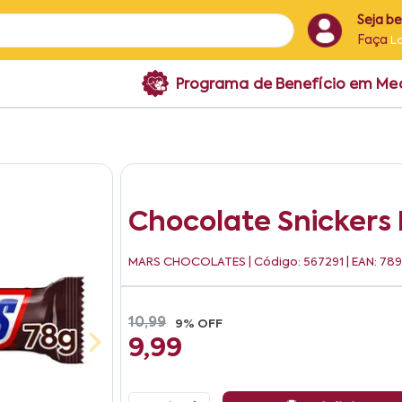
Seja b
Faça
L
Programa de Benefício em M
Chocolate Snickers
MARS CHOCOLATES
| Código: 567291 | EAN: 7
10,99
9% OFF
9,99