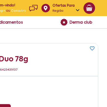
em-vindo!
Ofertas Para
ou
Região
ogin
Cadastro
Alagoas
edicamentos
Derma club
Bahia
Paraíba
Pernambuco
 Duo 78g
896423439137