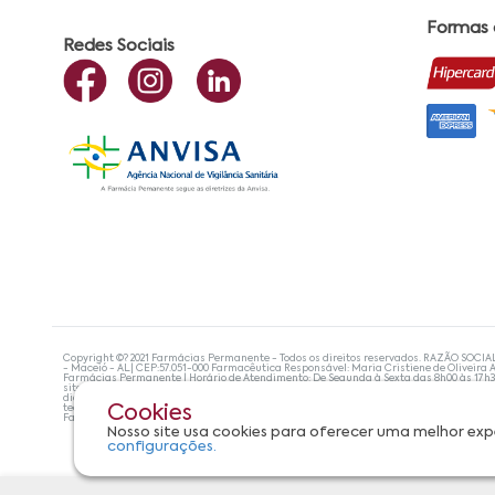
Formas
Redes Sociais
Copyright ©? 2021 Farmácias Permanente - Todos os direitos reservados. RAZÃO SOCIA
- Maceió - AL| CEP:57.051-000 Farmacêutica Responsável: Maria Cristiene de Oliveira A
Farmácias Permanente | Horário de Atendimento: De Segunda à Sexta das 8h00 às 17h
site não devem ser utilizadas para automedicação e, de forma alguma, substituem as
diagnosticar problemas de saúde e prescrever o tratamento adequado. Se os sintoma
tecnologias mais avançadas de proteção de dados, para que você possa realizar suas
Cookies
Farmácias Permanente. Todos os pedidos efetuados estão sujeitos à confirmação da d
Nosso site usa cookies para oferecer uma melhor exp
configurações.