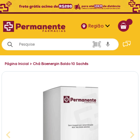
Região
Alagoas
Bahia
Página Inicial
>
Chá Bioenergin Boldo 10 Sachês
Paraíba
Pernambuco