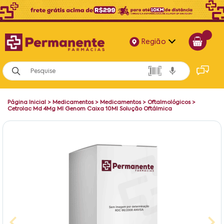
Região
Alagoas
Bahia
Página Inicial
>
Medicamentos
>
Medicamentos
>
Oftalmológicos
>
Paraíba
Cetrolac Md 4Mg Ml Genom Caixa 10Ml Solução Oftálmica
Pernambuco