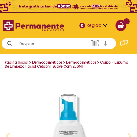
Região
Alagoas
Bahia
Página Inicial
>
Dermocosméticos
>
Dermocosméticos
>
Corpo
>
Espuma
Paraíba
De Limpeza Facial Cetaphil Suave Com 236Ml
Pernambuco