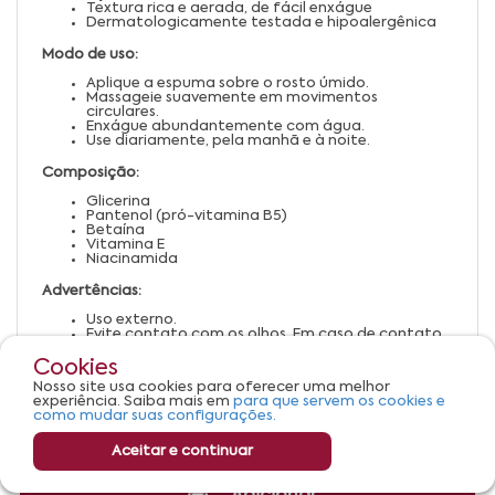
Textura rica e aerada, de fácil enxágue
Dermatologicamente testada e hipoalergênica
Modo de uso:
Aplique a espuma sobre o rosto úmido.
Massageie suavemente em movimentos
circulares.
Enxágue abundantemente com água.
Use diariamente, pela manhã e à noite.
Composição:
Glicerina
Pantenol (pró-vitamina B5)
Betaína
Vitamina E
Niacinamida
Advertências:
Uso externo.
Evite contato com os olhos. Em caso de contato,
enxágue com água abundante.
Em caso de irritação, suspenda o uso e procure
Cookies
orientação médica.
Nosso site usa cookies para oferecer uma melhor
Mantenha fora do alcance de crianças.
experiência. Saiba mais em
para que servem os cookies e
Conservar em local fresco e ao abrigo da luz.
como mudar suas configurações.
Aceitar e continuar