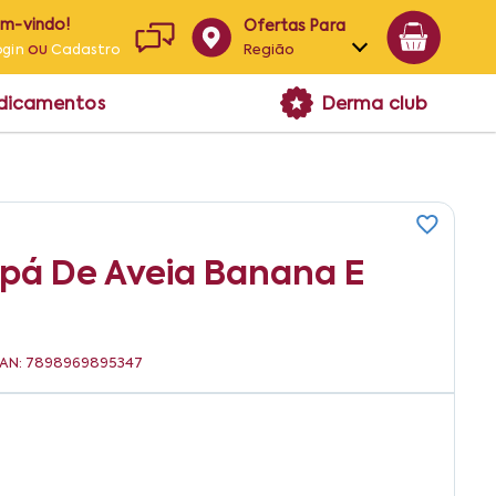
em-vindo!
Ofertas Para
ou
Região
ogin
Cadastro
Alagoas
edicamentos
Derma club
Bahia
Paraíba
Pernambuco
apá De Aveia Banana E
 EAN: 7898969895347