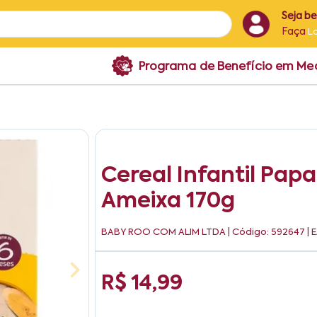
Seja b
Faça
L
Programa de Benefício em M
Cereal Infantil Pap
Ameixa 170g
BABY ROO COM ALIM LTDA
| Código: 592647 |
R$ 14,99