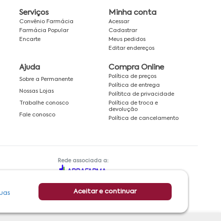
Serviços
Minha conta
Convênio Farmácia
Acessar
Farmácia Popular
Cadastrar
Encarte
Meus pedidos
Editar endereços
Ajuda
Compra Online
Política de preços
Sobre a Permanente
Política de entrega
Nossas Lojas
Polítitca de privacidade
Política de troca e
Trabalhe conosco
devolução
Fale conosco
Política de cancelamento
Rede associada a:
Aceitar e continuar
uas