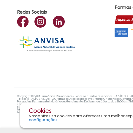
Formas
Redes Sociais
Copyright ©? 2021 Farmácias Permanente - Todos os direitos reservados. RAZÃO SOCIA
- Maceió - AL| CEP:57.051-000 Farmacêutica Responsável: Maria Cristiene de Oliveira A
Farmácias Permanente | Horário de Atendimento: De Segunda à Sexta das 8h00 às 17h
site não devem ser utilizadas para automedicação e, de forma alguma, substituem as
diagnosticar problemas de saúde e prescrever o tratamento adequado. Se os sintoma
tecnologias mais avançadas de proteção de dados, para que você possa realizar suas
Cookies
Farmácias Permanente. Todos os pedidos efetuados estão sujeitos à confirmação da d
Nosso site usa cookies para oferecer uma melhor exp
configurações.