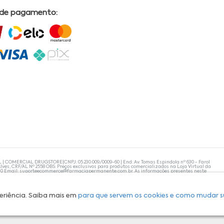
 de pagamento:
L | COMERCIAL DRUGSTORE|CNPJ: 05.230.009/0009-60 | End: Av. Tomas Espindola nº 630 - Farol
lves, CRF/AL Nº 2558 OBS: Preços exclusivos para produtos comercializados na Loja Virtual da
30 Email:
suporteecommerce@farmaciapermanente.com.br
. As informações presentes neste
 orientações de um profissional da área médica. Apenas o médico está capacitado para
s persistirem, um médico deve ser consultado. A Farmácia Permanente trabalha com as
 compras com tranquilidade. A privacidade e a segurança dos clientes são compromissos da
isponibilidade de produto em nosso estoque.
eriência. Saiba mais em
para que servem os cookies e como mudar s