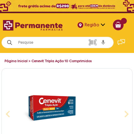
Região
Alagoas
Bahia
Página Inicial
>
Cenevit Tripla Ação 10 Comprimidos
Paraíba
Pernambuco