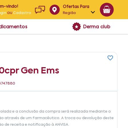
em-vindo!
Ofertas Para
ou
Região
ogin
Cadastro
Alagoas
edicamentos
Derma club
Bahia
Paraíba
Pernambuco
10cpr Gen Ems
04747880
rolada e a conclusão da compra será realizada mediante o
ão através de um farmacêutico. A troca ou devolução deste
ão de receita e notificação à ANVISA.