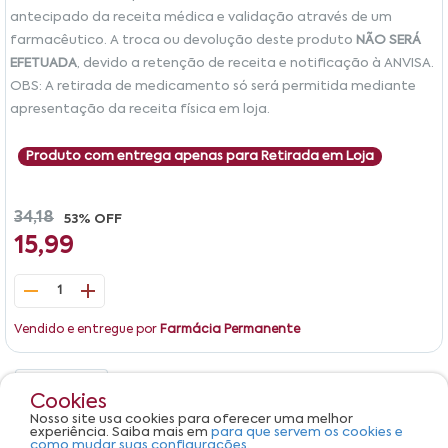
antecipado da receita médica e validação através de um
farmacêutico. A troca ou devolução deste produto
NÃO SERÁ
EFETUADA
, devido a retenção de receita e notificação à ANVISA.
OBS: A retirada de medicamento só será permitida mediante
apresentação da receita física em loja.
Produto com entrega apenas para Retirada em Loja
34,18
53% OFF
15,99
1
Vendido e entregue por
Farmácia Permanente
Detalhes
Avaliações
Cookies
Nosso site usa cookies para oferecer uma melhor
Produto não apresenta descrição.
experiência. Saiba mais em
para que servem os cookies e
como mudar suas configurações.