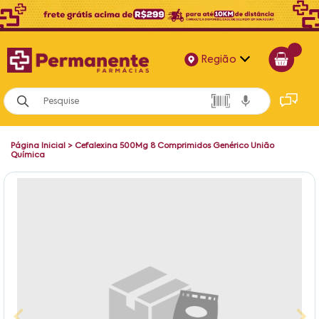
Região
Alagoas
Bahia
Página Inicial
>
Cefalexina 500Mg 8 Comprimidos Genérico União
Paraíba
Química
Pernambuco