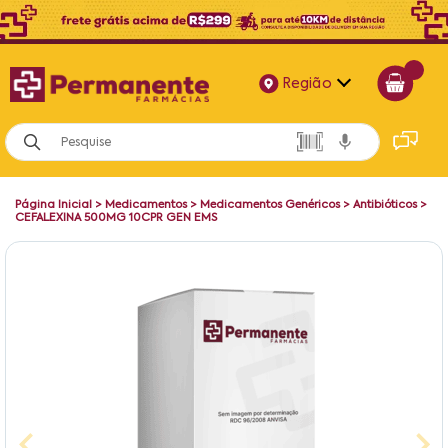
Região
Alagoas
Bahia
Página Inicial
>
Medicamentos
>
Medicamentos Genéricos
>
Antibióticos
>
Paraíba
CEFALEXINA 500MG 10CPR GEN EMS
Pernambuco