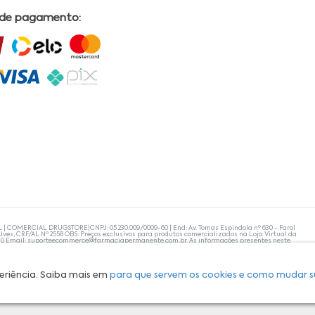
 de pagamento:
L | COMERCIAL DRUGSTORE|CNPJ: 05.230.009/0009-60 | End: Av. Tomas Espindola nº 630 - Farol
lves, CRF/AL Nº 2558 OBS: Preços exclusivos para produtos comercializados na Loja Virtual da
30 Email:
suporteecommerce@farmaciapermanente.com.br
. As informações presentes neste
 orientações de um profissional da área médica. Apenas o médico está capacitado para
s persistirem, um médico deve ser consultado. A Farmácia Permanente trabalha com as
 compras com tranquilidade. A privacidade e a segurança dos clientes são compromissos da
isponibilidade de produto em nosso estoque.
eriência. Saiba mais em
para que servem os cookies e como mudar s