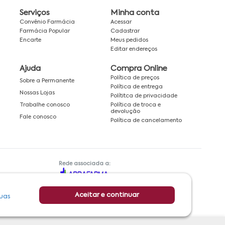
Serviços
Minha conta
Convênio Farmácia
Acessar
Farmácia Popular
Cadastrar
Encarte
Meus pedidos
Editar endereços
Ajuda
Compra Online
Política de preços
Sobre a Permanente
Política de entrega
Nossas Lojas
Polítitca de privacidade
Política de troca e
Trabalhe conosco
devolução
Fale conosco
Política de cancelamento
Rede associada a:
Aceitar e continuar
uas