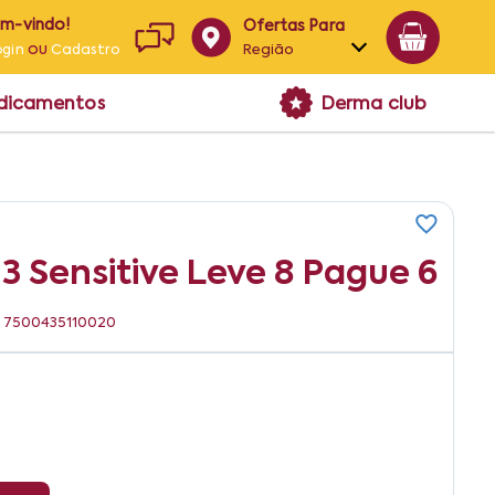
em-vindo!
Ofertas Para
ou
Região
ogin
Cadastro
Alagoas
edicamentos
Derma club
Bahia
Paraíba
Pernambuco
3 Sensitive Leve 8 Pague 6
N: 7500435110020