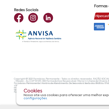
Formas
Redes Sociais
Copyright ©? 2021 Farmácias Permanente - Todos os direitos reservados. RAZÃO SOCIA
- Maceió - AL| CEP:57.051-000 Farmacêutica Responsável: Maria Cristiene de Oliveira A
Farmácias Permanente | Horário de Atendimento: De Segunda à Sexta das 8h00 às 17h
site não devem ser utilizadas para automedicação e, de forma alguma, substituem as
diagnosticar problemas de saúde e prescrever o tratamento adequado. Se os sintoma
tecnologias mais avançadas de proteção de dados, para que você possa realizar suas
Cookies
Farmácias Permanente. Todos os pedidos efetuados estão sujeitos à confirmação da d
Nosso site usa cookies para oferecer uma melhor exp
configurações.