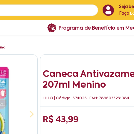
Seja b
Faça
L
Programa de Benefício em M
ino
Caneca Antivazame
207ml Menino
LILLO
| Código: 574026 | EAN: 7896033231084
R$ 43,99