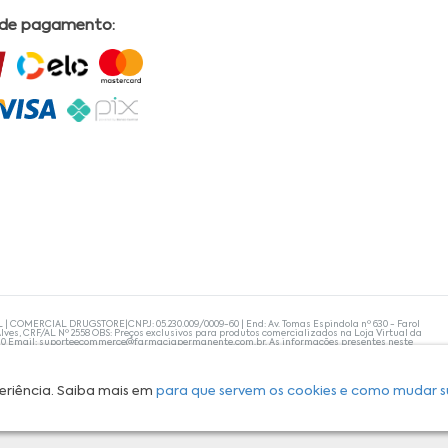
 de pagamento:
L | COMERCIAL DRUGSTORE|CNPJ: 05.230.009/0009-60 | End: Av. Tomas Espindola nº 630 - Farol
lves, CRF/AL Nº 2558 OBS: Preços exclusivos para produtos comercializados na Loja Virtual da
30 Email:
suporteecommerce@farmaciapermanente.com.br
. As informações presentes neste
 orientações de um profissional da área médica. Apenas o médico está capacitado para
s persistirem, um médico deve ser consultado. A Farmácia Permanente trabalha com as
 compras com tranquilidade. A privacidade e a segurança dos clientes são compromissos da
isponibilidade de produto em nosso estoque.
eriência. Saiba mais em
para que servem os cookies e como mudar s