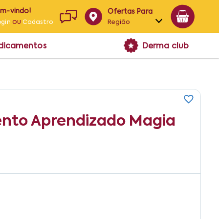
em-vindo!
Ofertas Para
ou
Região
ogin
Cadastro
Alagoas
edicamentos
Derma club
Bahia
Paraíba
Pernambuco
nto Aprendizado Magia