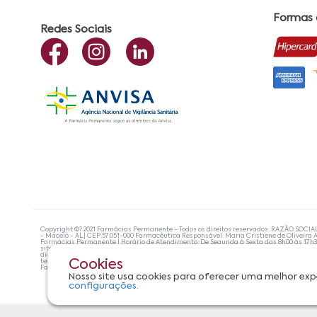
Formas
Redes Sociais
Copyright ©? 2021 Farmácias Permanente - Todos os direitos reservados. RAZÃO SOCIA
- Maceió - AL| CEP:57.051-000 Farmacêutica Responsável: Maria Cristiene de Oliveira A
Farmácias Permanente | Horário de Atendimento: De Segunda à Sexta das 8h00 às 17h
site não devem ser utilizadas para automedicação e, de forma alguma, substituem as
diagnosticar problemas de saúde e prescrever o tratamento adequado. Se os sintoma
tecnologias mais avançadas de proteção de dados, para que você possa realizar suas
Cookies
Farmácias Permanente. Todos os pedidos efetuados estão sujeitos à confirmação da d
Nosso site usa cookies para oferecer uma melhor exp
configurações.