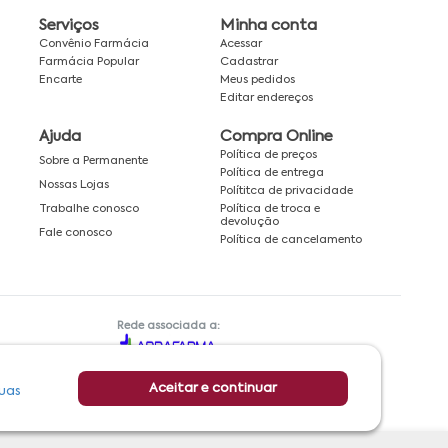
Serviços
Minha conta
Convênio Farmácia
Acessar
Farmácia Popular
Cadastrar
Encarte
Meus pedidos
Editar endereços
Ajuda
Compra Online
Política de preços
Sobre a Permanente
Política de entrega
Nossas Lojas
Polítitca de privacidade
Política de troca e
Trabalhe conosco
devolução
Fale conosco
Política de cancelamento
Rede associada a:
Aceitar e continuar
uas