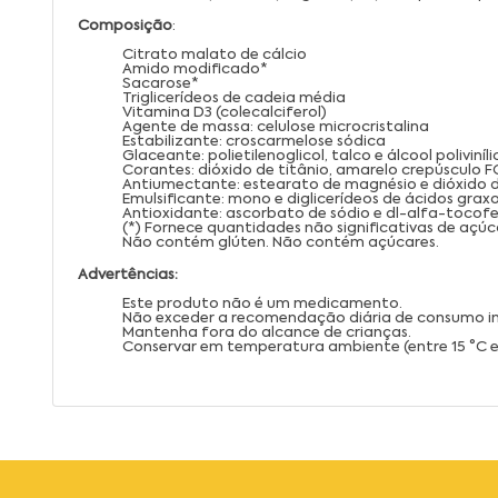
Composição
:
Citrato malato de cálcio
Amido modificado*
Sacarose*
Triglicerídeos de cadeia média
Vitamina D3 (colecalciferol)
Agente de massa: celulose microcristalina
Estabilizante: croscarmelose sódica
Glaceante: polietilenoglicol, talco e álcool poliviníli
Corantes: dióxido de titânio, amarelo crepúsculo F
Antiumectante: estearato de magnésio e dióxido de
Emulsificante: mono e diglicerídeos de ácidos grax
Antioxidante: ascorbato de sódio e dl-alfa-tocofe
(*) Fornece quantidades não significativas de açúc
Não contém glúten. Não contém açúcares.
Advertências:
Este produto não é um medicamento.
Não exceder a recomendação diária de consumo 
Mantenha fora do alcance de crianças.
Conservar em temperatura ambiente (entre 15 °C e 