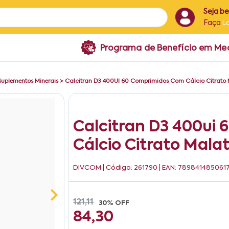
Seja b
Faça
L
Programa de Benefício em M
Suplementos Minerais
>
Calcitran D3 400UI 60 Comprimidos Com Cálcio Citrato 
Calcitran D3 400ui
Cálcio Citrato Mala
DIVCOM
| Código: 261790 | EAN: 789841485061
121,11
30% OFF
84,30