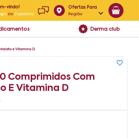
em-vindo!
Ofertas Para
ou
Região
ogin
Cadastro
Alagoas
edicamentos
Derma club
Bahia
Paraíba
Malato e Vitamina D
Pernambuco
 60 Comprimidos Com
to E Vitamina D
7