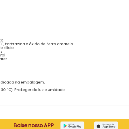
co
CF, tartrazina e óxido de ferro amarelo
 silício
os
rol
ares
indicada na embalagem.
30 °C). Proteger da luz e umidade.
Baixe nosso APP