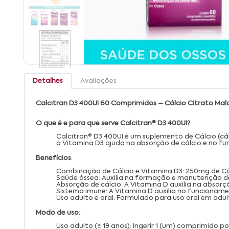
Detalhes
Avaliações
Calcitran D3 400UI 60 Comprimidos – Cálcio Citrato Ma
O que é e para que serve Calcitran® D3 400UI?
Calcitran® D3 400UI é um suplemento de Cálcio (cá
a Vitamina D3 ajuda na absorção de cálcio e no f
Benefícios
:
Combinação de Cálcio e Vitamina D3: 250mg de Cál
Saúde óssea: Auxilia na formação e manutenção de
Absorção de cálcio: A Vitamina D auxilia na absorç
Sistema imune: A Vitamina D auxilia no funcionam
Uso adulto e oral: Formulado para uso oral em adul
Modo de uso:
Uso adulto (≥ 19 anos): Ingerir 1 (um) comprimido p