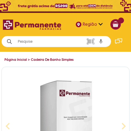
Região
Alagoas
Bahia
Página Inicial
>
Cadeira De Banho Simples
Paraíba
Pernambuco