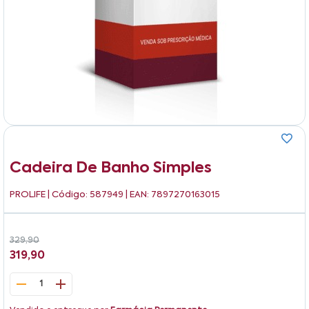
Cadeira De Banho Simples
PROLIFE
| Código: 587949 | EAN: 7897270163015
329,90
319,90
1