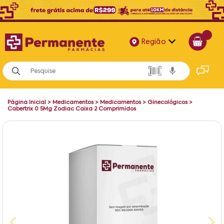
Região
Alagoas
Bahia
Página Inicial
>
Medicamentos
>
Medicamentos
>
Ginecológicos
>
Paraíba
Cabertrix 0 5Mg Zodiac Caixa 2 Comprimidos
Pernambuco