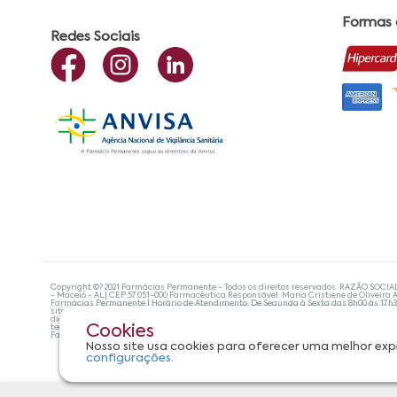
Formas
Redes Sociais
Copyright ©? 2021 Farmácias Permanente - Todos os direitos reservados. RAZÃO SOCIA
- Maceió - AL| CEP:57.051-000 Farmacêutica Responsável: Maria Cristiene de Oliveira A
Farmácias Permanente | Horário de Atendimento: De Segunda à Sexta das 8h00 às 17h
site não devem ser utilizadas para automedicação e, de forma alguma, substituem as
diagnosticar problemas de saúde e prescrever o tratamento adequado. Se os sintoma
tecnologias mais avançadas de proteção de dados, para que você possa realizar suas
Cookies
Farmácias Permanente. Todos os pedidos efetuados estão sujeitos à confirmação da d
Nosso site usa cookies para oferecer uma melhor exp
configurações.