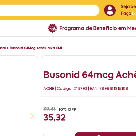
Seja b
Faça
L
Programa de Benefício em M
asal
>
Busonid 64Mcg AchêCaixa 6Ml
Busonid 64mcg Ach
ACHE
| Código: 218793 | EAN: 7896181915188
39,41
10% OFF
35,32