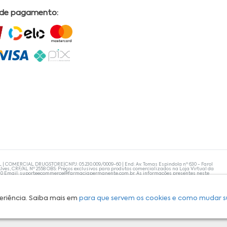
 de pagamento:
L | COMERCIAL DRUGSTORE|CNPJ: 05.230.009/0009-60 | End: Av. Tomas Espindola nº 630 - Farol
lves, CRF/AL Nº 2558 OBS: Preços exclusivos para produtos comercializados na Loja Virtual da
30 Email:
suporteecommerce@farmaciapermanente.com.br
. As informações presentes neste
 orientações de um profissional da área médica. Apenas o médico está capacitado para
s persistirem, um médico deve ser consultado. A Farmácia Permanente trabalha com as
 compras com tranquilidade. A privacidade e a segurança dos clientes são compromissos da
isponibilidade de produto em nosso estoque.
eriência. Saiba mais em
para que servem os cookies e como mudar s