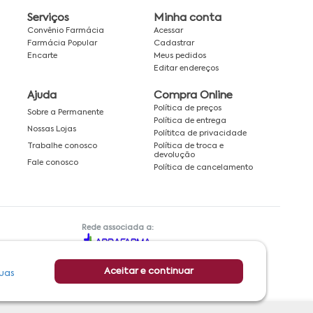
Serviços
Minha conta
Convênio Farmácia
Acessar
Farmácia Popular
Cadastrar
Encarte
Meus pedidos
Editar endereços
Ajuda
Compra Online
Política de preços
Sobre a Permanente
Política de entrega
Nossas Lojas
Polítitca de privacidade
Política de troca e
Trabalhe conosco
devolução
Fale conosco
Política de cancelamento
Rede associada a:
Aceitar e continuar
uas