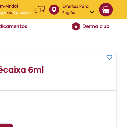
em-vindo!
Ofertas Para
ou
Região
ogin
Cadastro
Alagoas
edicamentos
Derma club
Bahia
Paraíba
Pernambuco
êcaixa 6ml