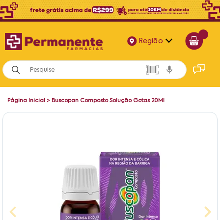
Região
Alagoas
Bahia
Página Inicial
>
Buscopan Composto Solução Gotas 20Ml
Paraíba
Pernambuco