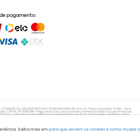
 de pagamento:
L | COMERCIAL DRUGSTORE|CNPJ: 05.230.009/0009-60 | End: Av. Tomas Espindola nº 630 - Farol
lves, CRF/AL Nº 2558 OBS: Preços exclusivos para produtos comercializados na Loja Virtual da
30 Email:
suporteecommerce@farmaciapermanente.com.br
. As informações presentes neste
 orientações de um profissional da área médica. Apenas o médico está capacitado para
s persistirem, um médico deve ser consultado. A Farmácia Permanente trabalha com as
 compras com tranquilidade. A privacidade e a segurança dos clientes são compromissos da
isponibilidade de produto em nosso estoque.
eriência. Saiba mais em
para que servem os cookies e como mudar s