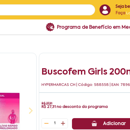
Seja b
Faça
L
Programa de Benefício em M
Buscofem Girls 200
HYPERMARCAS CH
| Código: 588558 | EAN: 78
R$ 27,31
R$ 27,31
no desconto do programa
1
Adicionar