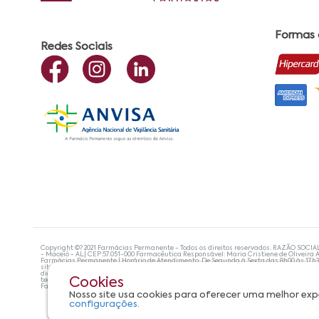
Formas
Redes Sociais
Copyright ©? 2021 Farmácias Permanente - Todos os direitos reservados. RAZÃO SOCIA
- Maceió - AL| CEP:57.051-000 Farmacêutica Responsável: Maria Cristiene de Oliveira A
Farmácias Permanente | Horário de Atendimento: De Segunda à Sexta das 8h00 às 17h
site não devem ser utilizadas para automedicação e, de forma alguma, substituem as
diagnosticar problemas de saúde e prescrever o tratamento adequado. Se os sintoma
Cookies
tecnologias mais avançadas de proteção de dados, para que você possa realizar suas
Farmácias Permanente. Todos os pedidos efetuados estão sujeitos à confirmação da d
Nosso site usa cookies para oferecer uma melhor exp
configurações.