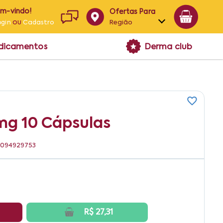
em-vindo!
Ofertas Para
ou
Região
ogin
Cadastro
Alagoas
edicamentos
Derma club
Bahia
Paraíba
Pernambuco
mg 10 Cápsulas
96094929753
R$ 27,31