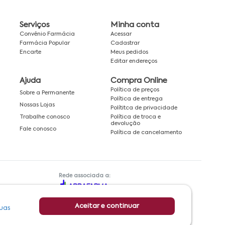
Serviços
Minha conta
Convênio Farmácia
Acessar
Farmácia Popular
Cadastrar
Encarte
Meus pedidos
Editar endereços
Ajuda
Compra Online
Política de preços
Sobre a Permanente
Política de entrega
Nossas Lojas
Polítitca de privacidade
Política de troca e
Trabalhe conosco
devolução
Fale conosco
Política de cancelamento
Rede associada a:
Aceitar e continuar
uas