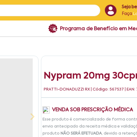
Seja b
Faça
L
Programa de Benefício em M
Nypram 20mg 30cp
PRATTI-DONADUZZI RX
| Código: 567537 | EAN
VENDA SOB PRESCRIÇÃO MÉDICA
Esse produto é comercializado de forma cont
envio antecipado da receita médica e validaç
produto
NÃO SERÁ EFETUADA
, devido a retenç