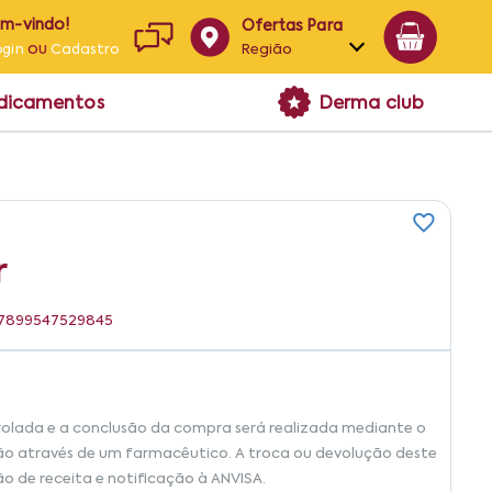
em-vindo!
Ofertas Para
ou
Região
ogin
Cadastro
Alagoas
edicamentos
Derma club
Bahia
Paraíba
Pernambuco
r
: 7899547529845
rolada e a conclusão da compra será realizada mediante o
ão através de um farmacêutico. A troca ou devolução deste
ão de receita e notificação à ANVISA.