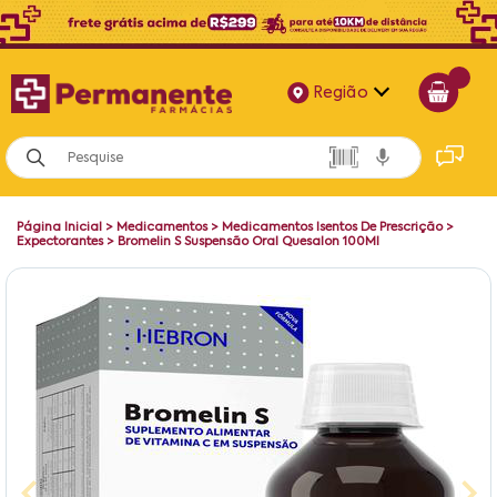
Região
Alagoas
Bahia
Página Inicial
>
Medicamentos
>
Medicamentos Isentos De Prescrição
>
Paraíba
Expectorantes
>
Bromelin S Suspensão Oral Quesalon 100Ml
Pernambuco