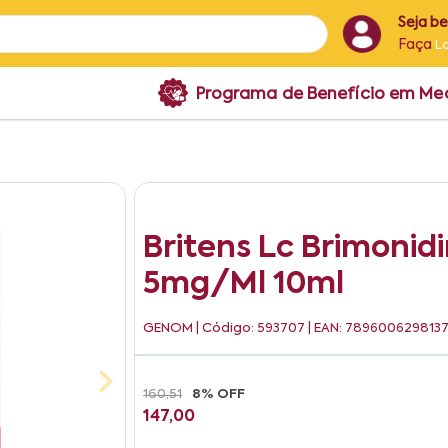
Seja b
Faça
L
Programa de Benefício em M
Britens Lc Brimonid
5mg/ml 10ml
GENOM
| Código: 593707 | EAN: 789600629813
160,51
8% OFF
147,00