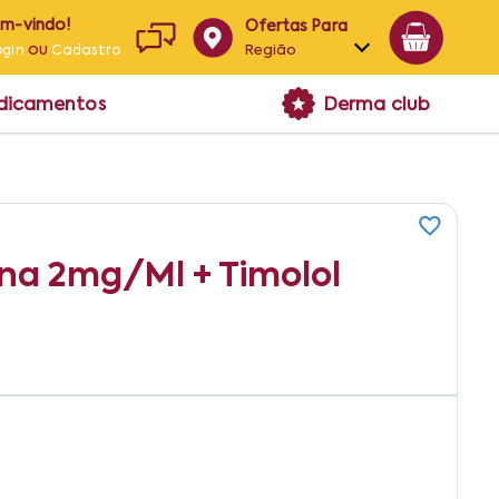
em-vindo!
Ofertas Para
ou
Região
ogin
Cadastro
Alagoas
edicamentos
Derma club
Bahia
Paraíba
Pernambuco
ina 2mg/ml + Timolol
7