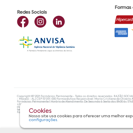
Formas
Redes Sociais
Copyright ©? 2021 Farmácias Permanente - Todos os direitos reservados. RAZÃO SOCIA
- Maceió - AL| CEP:57.051-000 Farmacêutica Responsável: Maria Cristiene de Oliveira A
Farmácias Permanente | Horário de Atendimento: De Segunda à Sexta das 8h00 às 17h
site não devem ser utilizadas para automedicação e, de forma alguma, substituem as
diagnosticar problemas de saúde e prescrever o tratamento adequado. Se os sintoma
tecnologias mais avançadas de proteção de dados, para que você possa realizar suas
Cookies
Farmácias Permanente. Todos os pedidos efetuados estão sujeitos à confirmação da d
Nosso site usa cookies para oferecer uma melhor exp
configurações.