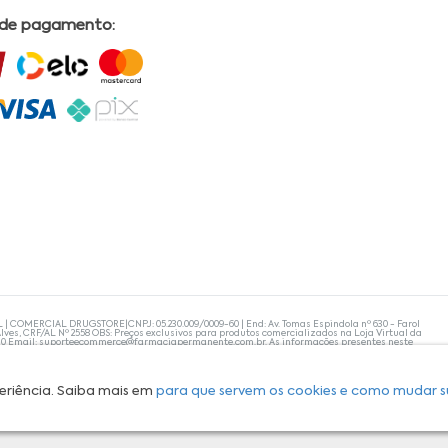
 de pagamento:
L | COMERCIAL DRUGSTORE|CNPJ: 05.230.009/0009-60 | End: Av. Tomas Espindola nº 630 - Farol
lves, CRF/AL Nº 2558 OBS: Preços exclusivos para produtos comercializados na Loja Virtual da
30 Email:
suporteecommerce@farmaciapermanente.com.br
. As informações presentes neste
 orientações de um profissional da área médica. Apenas o médico está capacitado para
s persistirem, um médico deve ser consultado. A Farmácia Permanente trabalha com as
 compras com tranquilidade. A privacidade e a segurança dos clientes são compromissos da
isponibilidade de produto em nosso estoque.
eriência. Saiba mais em
para que servem os cookies e como mudar s