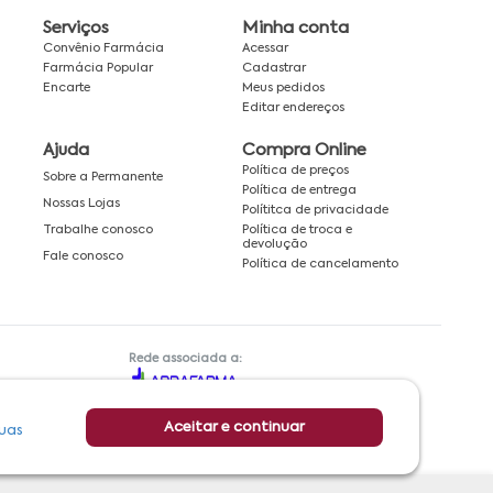
Serviços
Minha conta
Convênio Farmácia
Acessar
Farmácia Popular
Cadastrar
Encarte
Meus pedidos
Editar endereços
Ajuda
Compra Online
Política de preços
Sobre a Permanente
Política de entrega
Nossas Lojas
Polítitca de privacidade
Política de troca e
Trabalhe conosco
devolução
Fale conosco
Política de cancelamento
Rede associada a:
Aceitar e continuar
uas