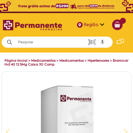
Região
Alagoas
Bahia
Página Inicial
>
Medicamentos
>
Medicamentos
>
Hipertensores
>
Bramicar
Paraíba
Hct 40 12 5Mg Caixa 30 Comp
Pernambuco