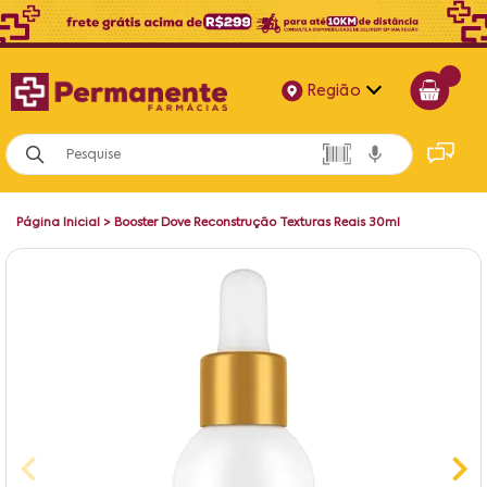
Região
Alagoas
Bahia
Página Inicial
>
Booster Dove Reconstrução Texturas Reais 30ml
Paraíba
Pernambuco