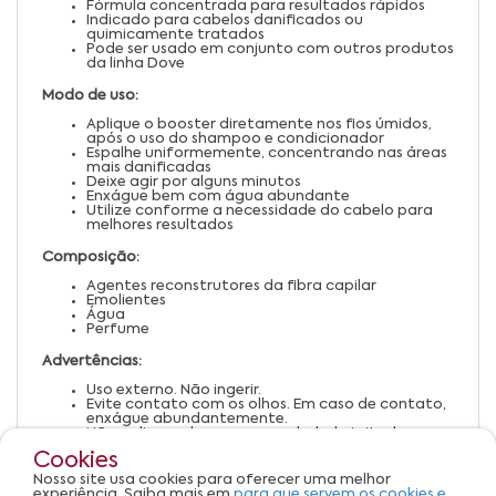
Fórmula concentrada para resultados rápidos
Indicado para cabelos danificados ou
quimicamente tratados
Pode ser usado em conjunto com outros produtos
da linha Dove
Modo de uso:
Aplique o booster diretamente nos fios úmidos,
após o uso do shampoo e condicionador
Espalhe uniformemente, concentrando nas áreas
mais danificadas
Deixe agir por alguns minutos
Enxágue bem com água abundante
Utilize conforme a necessidade do cabelo para
melhores resultados
Composição:
Agentes reconstrutores da fibra capilar
Emolientes
Água
Perfume
Advertências:
Uso externo. Não ingerir.
Evite contato com os olhos. Em caso de contato,
enxágue abundantemente.
Não aplicar sobre o couro cabeludo irritado ou
lesionado.
Cookies
Suspenda o uso em caso de irritação ou alergia.
Mantenha fora do alcance de crianças.
Nosso site usa cookies para oferecer uma melhor
Conservar em local fresco, seco e ao abrigo da luz
experiência. Saiba mais em
para que servem os cookies e