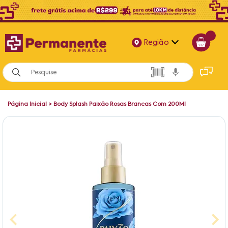
Região
Alagoas
Bahia
Página Inicial
>
Body Splash Paixão Rosas Brancas Com 200Ml
Paraíba
Pernambuco